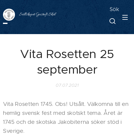
Sök
Sällskapet Gustafs Skål
Vita Rosetten 25
september
07.07.2021
Vita Rosetten 1745. Obs! Utsålt. Välkomna till en
hemlig svensk fest med skotskt tema. Året är
1745 och de skotska Jakobiterna söker stöd i
Sverige.