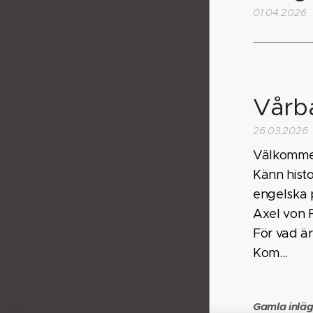
01.04.2026
________
Vårba
26.03.2026
Välkommen
Känn hist
engelska 
Axel von F
För vad är
Kom...
Gamla inlä