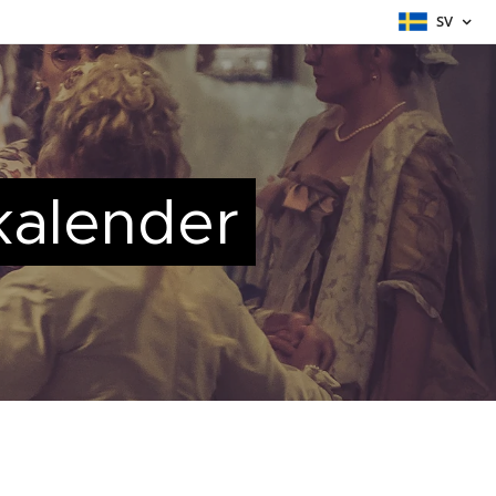
SV
alender