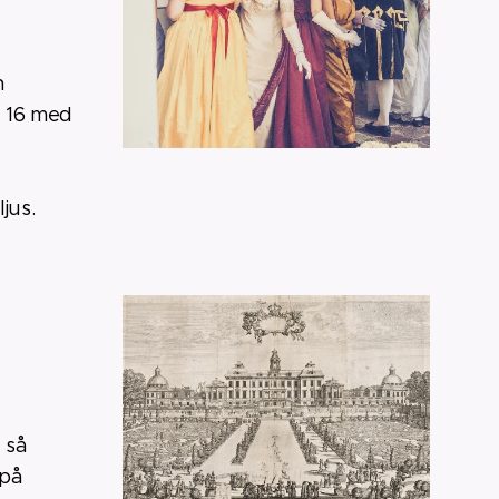
h
l 16 med
jus.
 så
 på