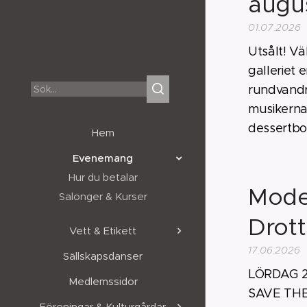
augus
01.07.2026
Utsålt! Vä
galleriet 
rundvandri
musikerna
dessertbor
Hem
Evenemang
Hur du betalar
Mode
Salonger & Kurser
Drot
Vett & Etikett
17.06.2026
Sällskapsdanser
LÖRDAG 29
Medlemssidor
SAVE THE 
Föreningar & Kulturgårdar