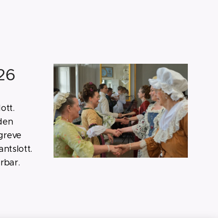
26
ott.
 den
 greve
ntslott.
rbar.