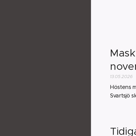
Maske
nove
13.05.2026
Höstens m
Svartsjö sl
Tidi