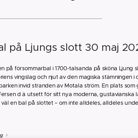
_______________________________
l på Ljungs slott 30 maj 20
 på försommarbal i 1700-talsanda på sköna Ljung sl
oriens vingslag och njut av den magiska stämningen i
parken invid stranden av Motala ström. En plats som
ersen d ä utsett för sitt nya moderna, gustavianska la
 väl en bal på slottet – om inte alldeles, alldeles unde
gg