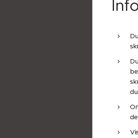
Inf
Du
sk
Du
be
sk
du
Om
de
Vi