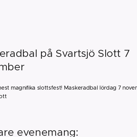
radbal på Svartsjö Slott 7
mber
est magnifika slottsfest! Maskeradbal lördag 7 nov
ott
gare evenemang: