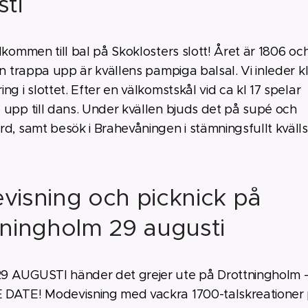
ti
lkommen till bal på Skoklosters slott! Året är 1806 oc
en trappa upp är kvällens pampiga balsal. Vi inleder k
ng i slottet. Efter en välkomstskål vid ca kl 17 spelar
 upp till dans. Under kvällen bjuds det på supé och
d, samt besök i Brahevåningen i stämningsfullt kvällsl
visning och picknick på
tningholm 29 augusti
 AUGUSTI händer det grejer ute på Drottningholm -
DATE! Modevisning med vackra 1700-talskreationer