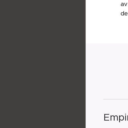
av
de
Empir