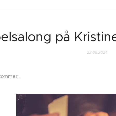
elsalong på Kristin
22.08.2021
kommer...