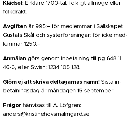
Klädsel:
Enklare 1700-tal, folkligt allmoge eller
folkdräkt.
Avgiften
är 995:– för medlemmar i Säll­ska­pet
Gus­tafs Skål och syster­för­enin­gar; för icke med­
lemmar 1250:–.
An­mälan
görs genom in­betal­ning till pg 648 11
46-6, eller Swish: 1234 105 128.
Glöm ej att skri­va del­ta­gar­nas namn!
Sista in­
betal­nings­dag är måndagen 15 september.
Frågor
hän­visas till A. Löfgren:
anders@kristinehovsmalmgard.se