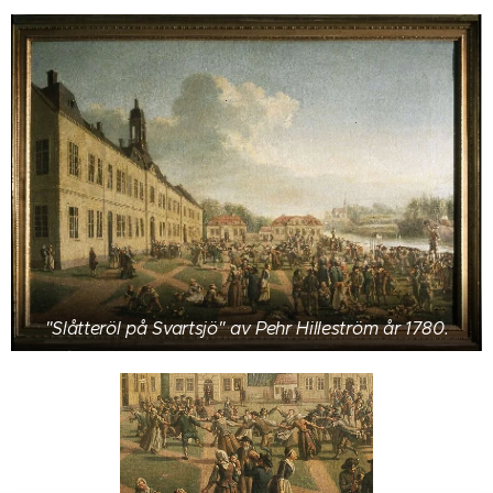
"Slåtteröl på Svartsjö" av Pehr Hilleström år 1780.