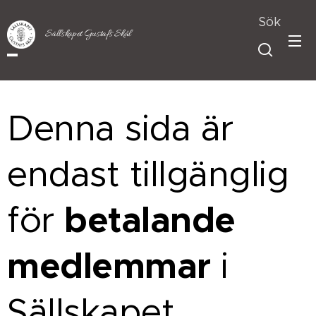
Sök
Sällskapet Gustafs Skål
Denna sida är
endast tillgänglig
betalande
för
medlemmar
i
Sällskapet