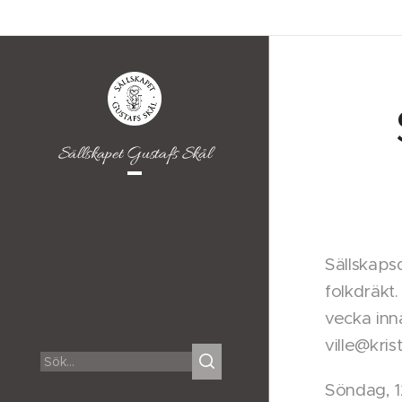
Sällskapet Gustafs Skål
Sällskapsd
folkdräkt
vecka inn
ville@kri
Söndag, 1