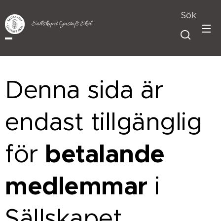
Sök
Sällskapet Gustafs Skål
Denna sida är
endast tillgänglig
betalande
för
medlemmar
i
Sällskapet