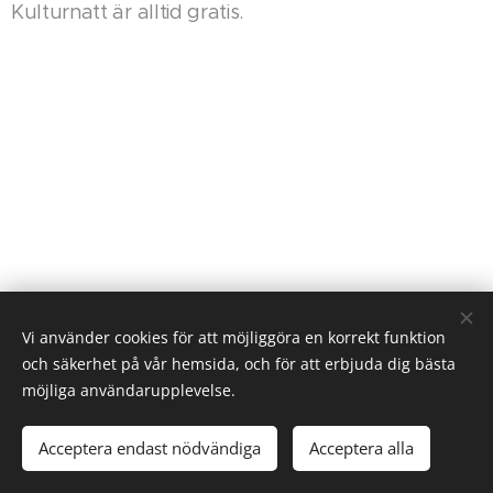
Kulturnatt är alltid gratis.
Vi använder cookies för att möjliggöra en korrekt funktion
och säkerhet på vår hemsida, och för att erbjuda dig bästa
möjliga användarupplevelse.
Cookies
Språk
Acceptera endast nödvändiga
Acceptera alla
Svenska
English