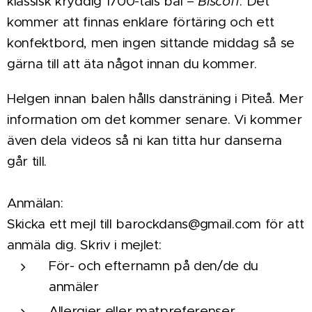
klassisk kryddig 1700-tals bål –
Biscoff
. Det
kommer att finnas
enklare förtäring och ett
konfektbord
, men ingen sittande middag så se
gärna till att äta något innan du kommer.
Helgen innan balen hålls
dansträning i Piteå
. Mer
information om det kommer senare. Vi kommer
även dela videos så ni kan titta hur danserna
går till.
Anmälan:
Skicka ett mejl till
barockdans@gmail.com
för att
anmäla dig. Skriv i mejlet:
För- och efternamn på den/de du
anmäler
Allergier eller matpreferenser