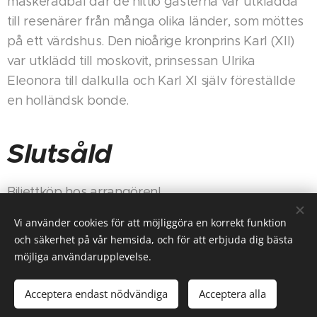
maskeradbal där de nittio gästerna var utklädda
till resenärer från många olika länder, som möttes
på ett värdshus. Den nioårige kronprins Karl (XII)
var utklädd till moskovit, prinsessan Ulrika
Eleonora till dalkulla och Karl XI själv föreställde
en holländsk bonde.
Slutsåld
Biljettköp hos arrangören!
Vi använder cookies för att möjliggöra en korrekt funktion
och säkerhet på vår hemsida, och för att erbjuda dig bästa
möjliga användarupplevelse.
Cookies
Språk
Acceptera endast nödvändiga
Acceptera alla
Svenska
English