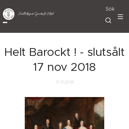
Sök
Sällskapet Gustafs Skål
Helt Barockt ! - slutsålt
17 nov 2018
17.11.2018