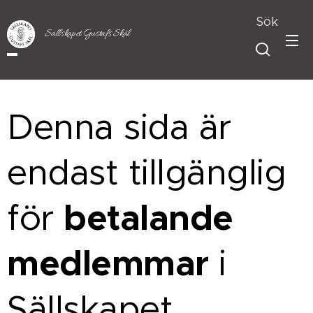
Sök
Sällskapet Gustafs Skål
Denna sida är
endast tillgänglig
betalande
för
medlemmar
i
Sällskapet