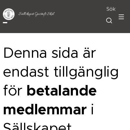
Sök
Sällskapet Gustafs Skål
Denna sida är
endast tillgänglig
betalande
för
medlemmar
i
Sällskapet