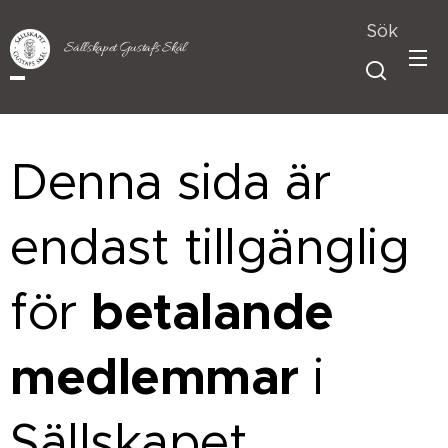
Sök
Sällskapet Gustafs Skål
Denna sida är
endast tillgänglig
betalande
för
medlemmar
i
Sällskapet