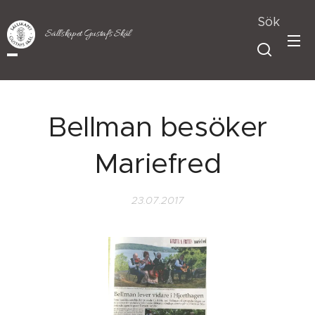
Sök
Sällskapet Gustafs Skål
Bellman besöker
Mariefred
23.07.2017