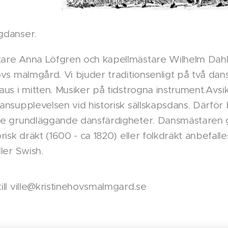
gdanser.
re Anna Löfgren och kapellmästare Wilhelm Dahllöf
ovs malmgård. Vi bjuder traditionsenligt på två d
aus i mitten. Musiker på tidstrogna instrument.Avsi
ansupplevelsen vid historisk sällskapsdans. Därför
e grundläggande dansfärdigheter. Dansmästaren ger
risk dräkt (1600 - ca 1820) eller folkdräkt anbefalle
ler Swish.
ill ville@kristinehovsmalmgard.se