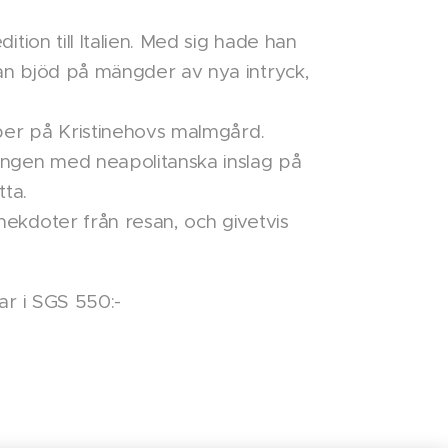
tion till Italien. Med sig hade han
san bjöd på mängder av nya intryck,
mber på Kristinehovs malmgård.
ingen med neapolitanska inslag på
tta.
nekdoter från resan, och givetvis
r i SGS 550:-