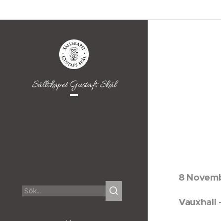
Sällskapet Gustafs Skål
8 Novem
Vauxhall -