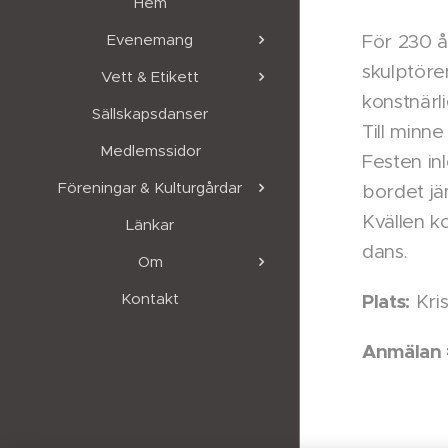
Hem
För 230 år
Evenemang
skulptöre
Vett & Etikett
konstnärli
Sällskapsdanser
Till minn
Medlemssidor
Festen in
Föreningar & Kulturgårdar
bordet jä
Kvällen k
Länkar
dans.
Om
Plats:
Kontakt
Kri
Anmälan 