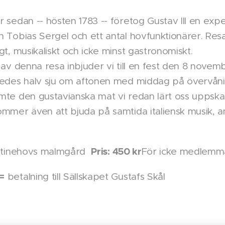
 sedan -- hösten 1783 -- företog Gustav III en expedi
n Tobias Sergel och ett antal hovfunktionärer. Re
gt, musikaliskt och icke minst gastronomiskt.
e av denna resa inbjuder vi till en fest den 8 nove
ledes halv sju om aftonen med middag på övervån
mte den gustavianska mat vi redan lärt oss uppska
ommer även att bjuda på samtida italiensk musik, a
Pris: 450 kr
stinehovs malmgård
För icke medlemma
=
betalning till Sällskapet Gustafs Skål