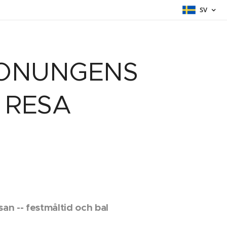
SV
 KONUNGENS
 RESA
san -- festmåltid och bal