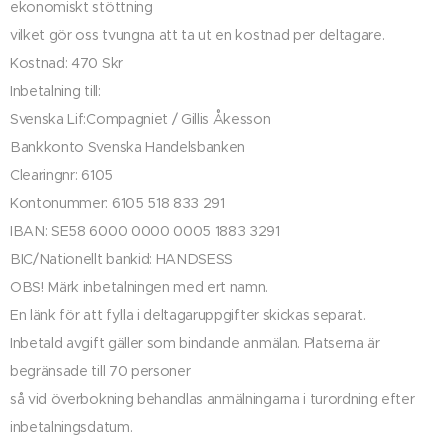
ekonomiskt stöttning
vilket gör oss tvungna att ta ut en kostnad per deltagare.
Kostnad: 470 Skr
Inbetalning till:
Svenska Lif:Compagniet / Gillis Åkesson
Bankkonto Svenska Handelsbanken
Clearingnr: 6105
Kontonummer: 6105 518 833 291
IBAN: SE58 6000 0000 0005 1883 3291
BIC/Nationellt bankid: HANDSESS
OBS! Märk inbetalningen med ert namn.
En länk för att fylla i deltagaruppgifter skickas separat.
Inbetald avgift gäller som bindande anmälan. Platserna är
begränsade till 70 personer
så vid överbokning behandlas anmälningarna i turordning efter
inbetalningsdatum.