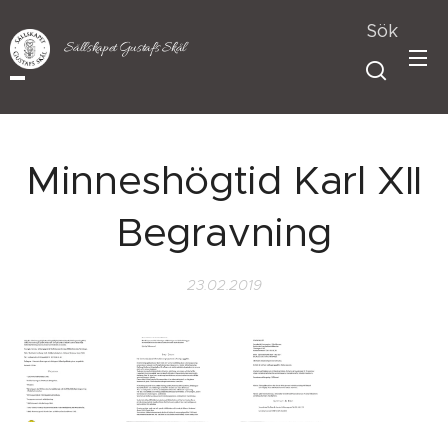
Sök
Sällskapet Gustafs Skål
Minneshögtid Karl XII
Begravning
23.02.2019