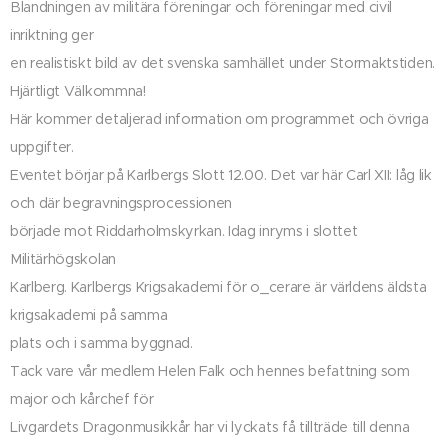
Blandningen av militära föreningar och föreningar med civil
inriktning ger
en realistiskt bild av det svenska samhället under Stormaktstiden.
Hjärtligt Välkommna!
Här kommer detaljerad information om programmet och övriga
uppgifter.
Eventet börjar på Karlbergs Slott 12.00. Det var här Carl XII: låg lik
och där begravningsprocessionen
började mot Riddarholmskyrkan. Idag inryms i slottet
Militärhögskolan
Karlberg. Karlbergs Krigsakademi för o_cerare är världens äldsta
krigsakademi på samma
plats och i samma byggnad.
Tack vare vår medlem Helen Falk och hennes befattning som
major och kårchef för
Livgardets Dragonmusikkår har vi lyckats få tillträde till denna