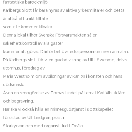
fantastiska barockmiljö.
Karlbergs Slott får bara hyras av aktiva yrkesmilitärer och detta
är alltså ett unikt tillfälle
som inte kommer tillbaka.
Denna lokal tillhör Svenska Försvarsmakten så en
säkerhetskontroll av alla gäster
kommer att göras. Därför behövs edra personnummer i anmälan.
På Karlbergs slott får vi en guidad visning av Ulf Löwenmo, delvis
utomhus, föredrag av
Maria Westholm om avbildningar av Karl XII i konsten och hans
dödsmask.
Även en redogörelse av Tomas Lindell på temat Karl XII:s likfärd
och begravning.
Här ska vi också hålla en minnesgudstjänst i slottskapellet
förrättad av Ulf Lindgren, präst i
Storkyrkan och med organist Judit Deáki.