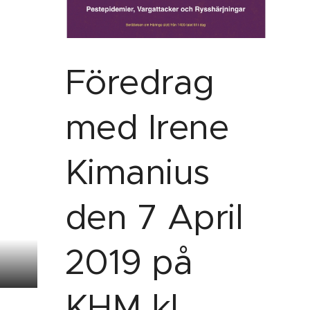
Föredrag
med Irene
Kimanius
den 7 April
2019 på
KHM kl