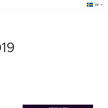
SV
019