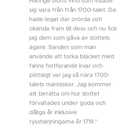
Häringe slotts vind som visade
sig vara från från 1700-talet. De
hade legat där orörda och
okända fram till dess och nu fick
jag dem som gåva av slottets
ägare. Sanden som man
använde att torka bläcket med
fanns fortfarande kvar och
plötsligt var jag så nära 1700-
talets människor. Jag kommer
att berätta om hur slottet
förvaltades under goda och
dåliga år inklusive
rysshärjningarna år 1719."