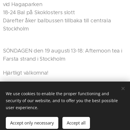
vid Hagaparken
18-24 Bal på Skoklosters slott
Därefter åker balbussen tillbaka till centrala
Stockholm
SÖNDAGEN den 19 augusti 13-18: Afternoon tea i
Farsta strand i Stockholm
Hjärtligt välkomna!
We use cookies to enable the proper functioning and
security of our website, and to offer you the best possible
user experience.
Powered by
Webnode
Cookies
Languages
Accept only necessary
Accept all
Svenska
English