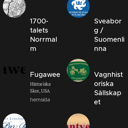
1700-
Sveabor
talets
g /
Norrmal
Suomenli
m
nna
Fugawee
Vagnhist
oriska
Historiska
Skor, USA
Sällskap
hemsida
et