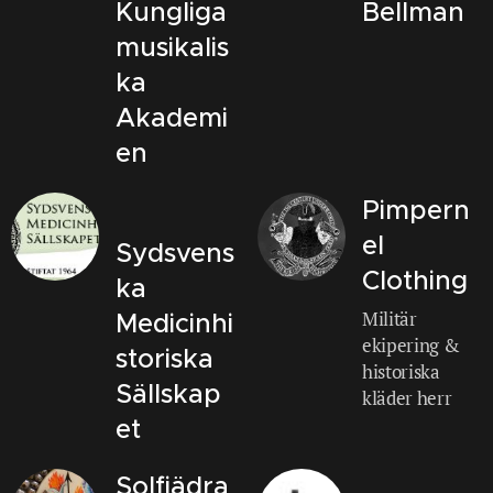
Kungliga
Bellman
musikalis
ka
Akademi
en
Pimpern
el
Sydsvens
Clothing
ka
Militär
Medicinhi
ekipering &
storiska
historiska
Sällskap
kläder herr
et
Solfjädra