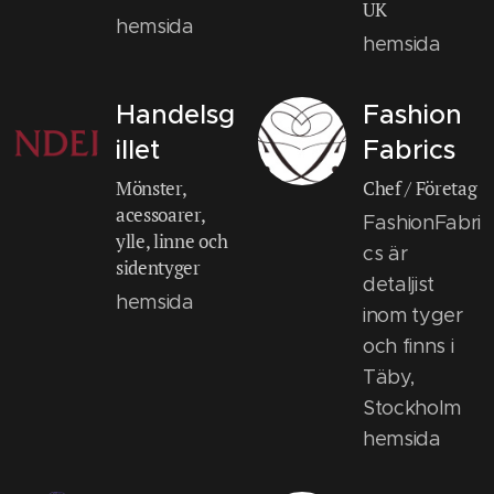
UK
hemsida
hemsida
Handelsg
Fashion
illet
Fabrics
Mönster,
Chef / Företag
acessoarer,
FashionFabri
ylle, linne och
cs är
sidentyger
detaljist
hemsida
inom tyger
och finns i
Täby,
Stockholm
hemsida