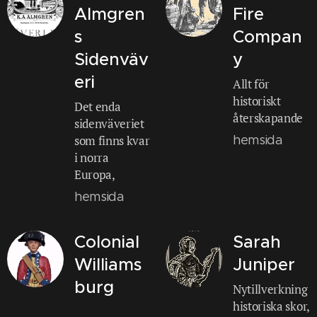
Almgren
Fire
s
Compan
Sidenväv
y
eri
Allt för
historiskt
Det enda
återskapande
sidenväveriet
som finns kvar
hemsida
i norra
Europa,
hemsida
Colonial
Sarah
Williams
Juniper
burg
Nytillverkning
historiska skor,