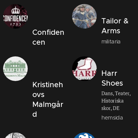
Tailor &
Arms
Confiden
cen
militaria
Harr
Shoes
Kristineh
Dans, Teater,
ovs
Historiska
Malmgår
skor, DE
d
hemsida