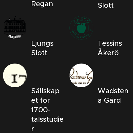
´Regan
Slott
Ljungs
Tessins
Slott
Åkerö
Sällskap
Wadsten
et för
a Gård
1700-
talsstudie
r