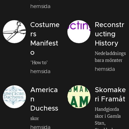
hemsida
Costume
Reconstr
rs
ucting
Manifest
History
o
Nedeladdnings
bara mönster
"How to"
hemsida
hemsida
America
Skomake
n
ri Framåt
Duchess
Handgjorda
skor i Gamla
skor
Stan,
hemsida