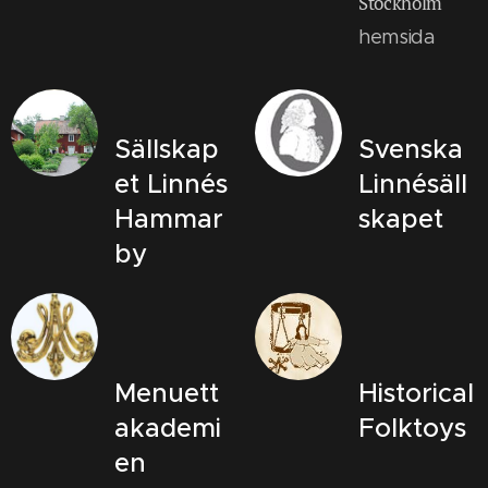
Stockholm
hemsida
Sällskap
Svenska
et Linnés
Linnésäll
Hammar
skapet
by
Menuett
Historical
akademi
Folktoys
en