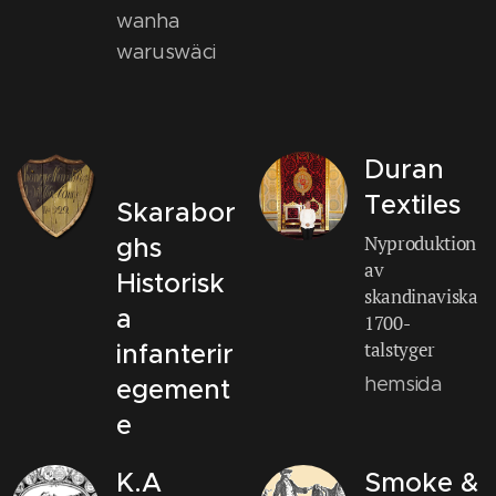
wanha
waruswäci
Duran
Textiles
Skarabor
Nyproduktion
ghs
av
Historisk
skandinaviska
a
1700-
talstyger
infanterir
hemsida
egement
e
K.A
Smoke &