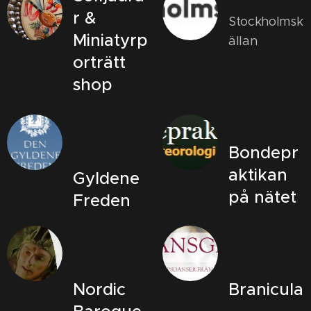
r &
Stockholmsk
Miniatyrp
ällan
orträtt
shop
Bondepr
aktikan
Gyldene
på nätet
Freden
Nordic
Branicula