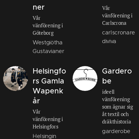
ner
Vår
vänförening i
Vår
Carlscrona
vänförening i
Göteborg
carlscronare
diviva
Westgiötha
Gustavianer
Helsingfo
Gardero
rs Gamla
be
Wapenk
ideell
vänförening
år
som ägnar sig
Vår
åt textil och
vänförening i
dräkthistoria
Helsingfors
garderobe
Helsingin